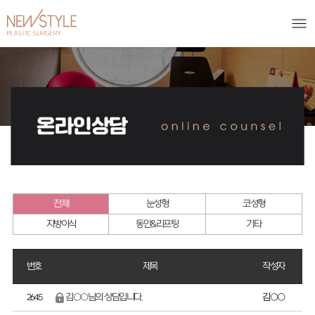
전체
눈성형
코성형
지방이식
동안&리프팅
기타
번호
제목
작성자
김○○님의 상담입니다.
김○○
2645