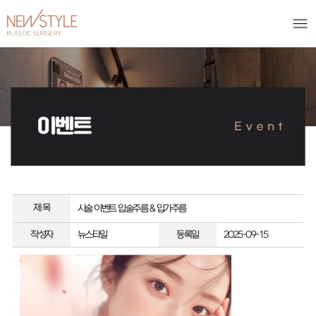
제 목
시술 이벤트
입술주름 & 입가주름
작성자
뉴스타일
등록일
2025-09-15