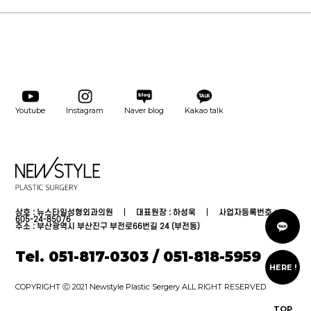
Youtube
Instagram
Naver blog
Kakao talk
상호 : 뉴스타일성형외과의원 │ 대표원장 : 하성욱 │ 사업자등록번호 :
카
605-24-85076
톡
주소 : 부산광역시 부산진구 부전로66번길 24 (부전동)
상
담
Tel. 051-817-0303 / 051-818-5959
온
라
HERE !
인
상
담
COPYRIGHT Ⓒ 2021 Newstyle Plastic Sergery ALL RIGHT RESERVED.
온
라
TOP
인