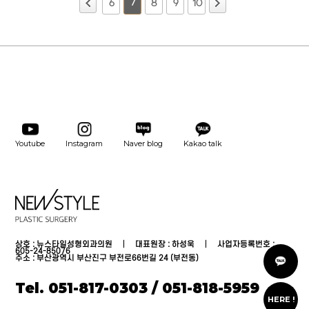
7
6
8
9
10
Youtube
Instagram
Naver blog
Kakao talk
상호 : 뉴스타일성형외과의원 │ 대표원장 : 하성욱 │ 사업자등록번호 :
카
605-24-85076
톡
주소 : 부산광역시 부산진구 부전로66번길 24 (부전동)
상
담
Tel. 051-817-0303 / 051-818-5959
온
라
HERE !
인
상