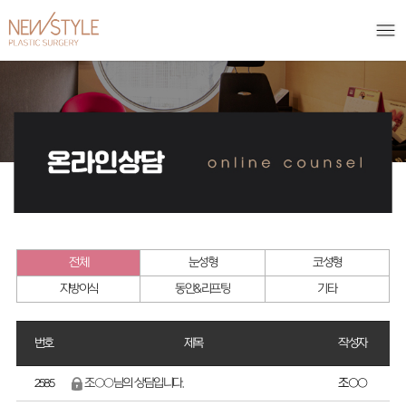
전체
눈성형
코성형
지방이식
동안&리프팅
기타
번호
제목
작성자
조○○님의 상담입니다.
조○○
2585